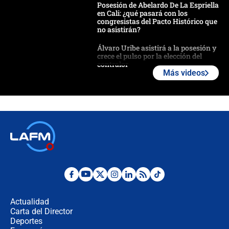
Posesión de Abelardo De La Espriella
en Cali: ¿qué pasará con los
congresistas del Pacto Histórico que
no asistirán?
Álvaro Uribe asistirá a la posesión y
crece el pulso por la elección del
contralor
Más videos
🔴 EN VIVO | Noticiero La FM con
Juan Lozano - 6 de agosto de 2026
¿Por qué De la Espriella gobernará
desde Barranquilla? Experto explica
la razón
Estratega de Abelardo de la Espriella
revela cómo venció a la “casta
política” en campaña: “Estaba
Actualidad
completamente seguro”
Carta del Director
Alias ‘Calarcá’ habría pagado $60
Deportes
millones al mes a un supuesto