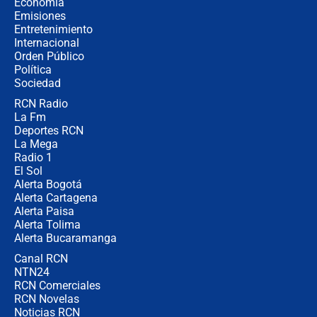
Economía
coronel para filtrar información del
Emisiones
Ejército
Entretenimiento
Internacional
Las razones para escoger al nuevo
Orden Público
director de la Policía
Política
Sociedad
RCN Radio
"Prohibir es la salida fácil": ¿Qué
La Fm
futuro les espera a las cabalgatas en
Colombia?
Deportes RCN
La Mega
Radio 1
El Sol
Alerta Bogotá
Alerta Cartagena
Alerta Paisa
Alerta Tolima
Alerta Bucaramanga
Canal RCN
NTN24
RCN Comerciales
RCN Novelas
Noticias RCN