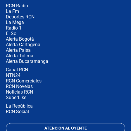
RCN Radio
Posesión de Abelardo De La Espriella
La Fm
en Cali: ¿qué pasará con los
congresistas del Pacto Histórico que
Deportes RCN
no asistirán?
La Mega
Radio 1
El Sol
Alerta Bogotá
Alerta Cartagena
Alerta Paisa
Alerta Tolima
Alerta Bucaramanga
Canal RCN
NTN24
RCN Comerciales
RCN Novelas
Noticias RCN
SuperLike
La República
RCN Social
ATENCIÓN AL OYENTE