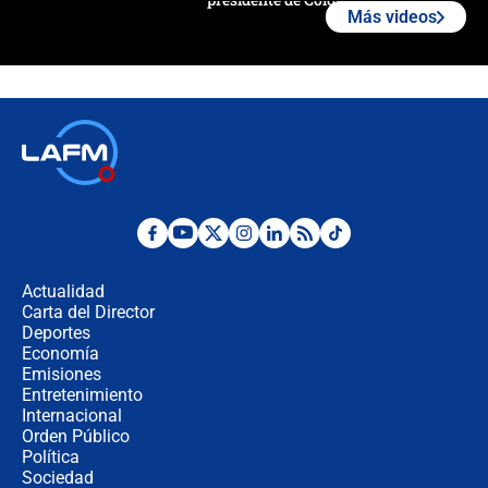
Más videos
¿La posesión de Abelardo De la
Espriella en Cali inicia la
descentralización en Colombia? Esto
respondió el alcalde Eder
Así será la posesión de Abelardo de
la Espriella este 7 de agosto:
cronograma oficial y detalles clave
Desde dermatitis hasta infecciones:
los riesgos de usar cascos de motos
de aplicaciones de transporte
Actualidad
Carta del Director
¿Cómo comprar dólares desde el
Deportes
celular? Requisitos, pasos y
Economía
recomendaciones
Emisiones
Entretenimiento
Internacional
Las seis de las 6 con Juan Lozano |
Orden Público
jueves 6 de agosto de 2026
Política
Sociedad