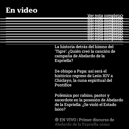
En video
Ver nota completa
Ver nota completa
Ver nota completa
Ver nota completa
Ver nota completa
Ver nota completa
Ver nota completa
Ver nota completa
Ver nota completa
Ver nota completa
La historia detrás del himno del
'Tigre': ¿Quién creó la canción de
campaña de Abelardo de la
Espriella?
De obispo a Papa: así será el
histórico regreso de León XIV a
Chiclayo, la cuna espiritual del
Pontífice
Polémica por rabino, pastor y
sacerdote en la posesión de Abelardo
de la Espriella: ¿Se violó el Estado
laico?
🔴 EN VIVO | Primer discurso de
Abelardo de la Espriella como
presidente de Colombia