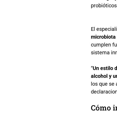
probióticos
El especial
microbiota 
cumplen fun
sistema in
“
Un estilo 
alcohol y u
los que se 
declaracio
Cómo in