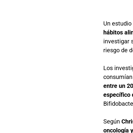
Un estudio
hábitos al
investigar 
riesgo de d
Los invest
consumían 
entre un 20
específico
Bifidobact
Según
Chri
oncología 