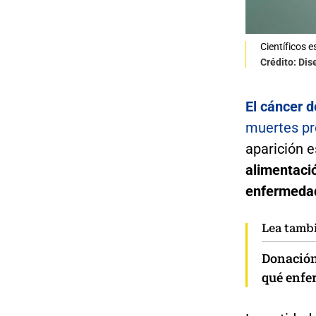
Científicos e
Crédito: Dis
El cáncer d
muertes pr
aparición 
alimentaci
enfermedad
Lea tamb
Donación
qué enfe