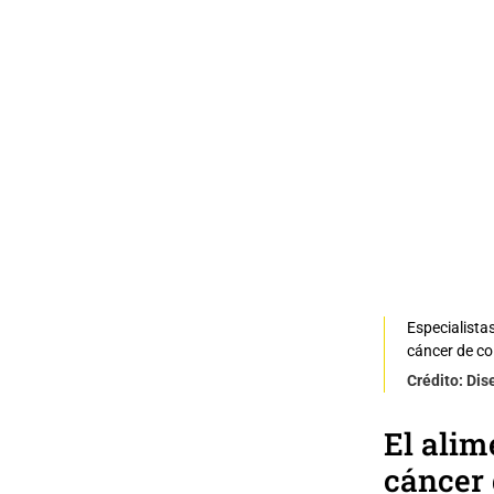
Especialista
cáncer de co
Crédito: Dis
El alim
cáncer 