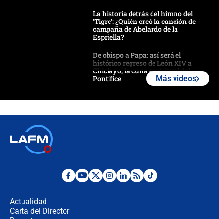
La historia detrás del himno del
'Tigre': ¿Quién creó la canción de
campaña de Abelardo de la
Espriella?
De obispo a Papa: así será el
histórico regreso de León XIV a
Chiclayo, la cuna espiritual del
Pontífice
Más videos
Polémica por rabino, pastor y
sacerdote en la posesión de Abelardo
de la Espriella: ¿Se violó el Estado
laico?
🔴 EN VIVO | Primer discurso de
Abelardo de la Espriella como
presidente de Colombia
¿La posesión de Abelardo De la
Espriella en Cali inicia la
descentralización en Colombia? Esto
Actualidad
respondió el alcalde Eder
Carta del Director