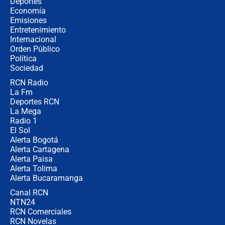
Así será la posesión de Abelardo de
Deportes
la Espriella este 7 de agosto:
Economía
cronograma oficial y detalles clave
Emisiones
Entretenimiento
Internacional
Desde dermatitis hasta infecciones:
Orden Público
los riesgos de usar cascos de motos
Política
de aplicaciones de transporte
Sociedad
RCN Radio
¿Cómo comprar dólares desde el
La Fm
celular? Requisitos, pasos y
recomendaciones
Deportes RCN
La Mega
Radio 1
El Sol
Alerta Bogotá
Alerta Cartagena
Alerta Paisa
Alerta Tolima
Alerta Bucaramanga
Canal RCN
NTN24
RCN Comerciales
RCN Novelas