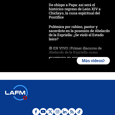
De obispo a Papa: así será el
histórico regreso de León XIV a
Chiclayo, la cuna espiritual del
Pontífice
Polémica por rabino, pastor y
sacerdote en la posesión de Abelardo
de la Espriella: ¿Se violó el Estado
laico?
🔴 EN VIVO | Primer discurso de
Abelardo de la Espriella como
presidente de Colombia
Más videos
¿La posesión de Abelardo De la
Espriella en Cali inicia la
descentralización en Colombia? Esto
respondió el alcalde Eder
Así será la posesión de Abelardo de
la Espriella este 7 de agosto:
cronograma oficial y detalles clave
Desde dermatitis hasta infecciones: