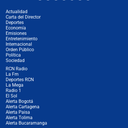
los riesgos de usar cascos de motos
de aplicaciones de transporte
Actualidad
Carta del Director
¿Cómo comprar dólares desde el
Deportes
celular? Requisitos, pasos y
Economía
recomendaciones
Emisiones
Entretenimiento
Internacional
Las seis de las 6 con Juan Lozano |
Orden Público
jueves 6 de agosto de 2026
Política
Sociedad
RCN Radio
Posesión de Abelardo De La Espriella
La Fm
en Cali: ¿qué pasará con los
congresistas del Pacto Histórico que
Deportes RCN
no asistirán?
La Mega
Radio 1
El Sol
Alerta Bogotá
Alerta Cartagena
Alerta Paisa
Alerta Tolima
Alerta Bucaramanga