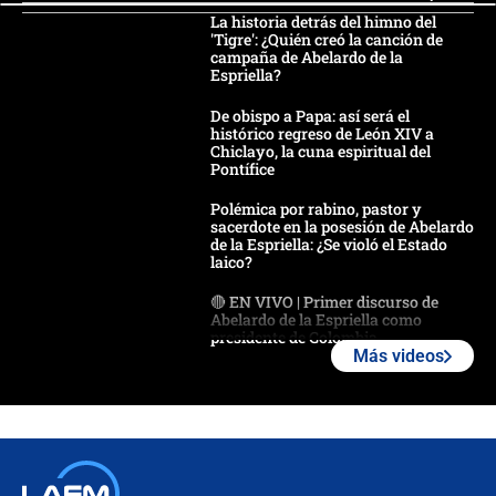
La historia detrás del himno del
'Tigre': ¿Quién creó la canción de
campaña de Abelardo de la
Espriella?
De obispo a Papa: así será el
histórico regreso de León XIV a
Chiclayo, la cuna espiritual del
Pontífice
Polémica por rabino, pastor y
sacerdote en la posesión de Abelardo
de la Espriella: ¿Se violó el Estado
laico?
🔴 EN VIVO | Primer discurso de
Abelardo de la Espriella como
presidente de Colombia
Más videos
¿La posesión de Abelardo De la
Espriella en Cali inicia la
descentralización en Colombia? Esto
respondió el alcalde Eder
Así será la posesión de Abelardo de