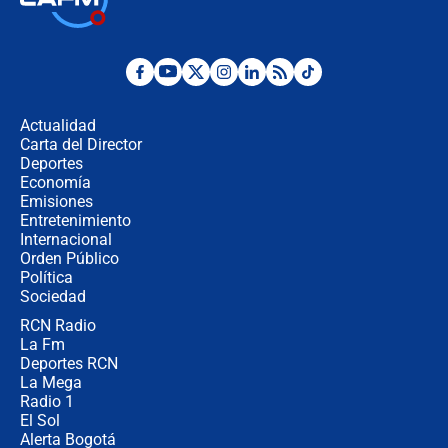
la Espriella este 7 de agosto:
cronograma oficial y detalles clave
Desde dermatitis hasta infecciones:
los riesgos de usar cascos de motos
de aplicaciones de transporte
Actualidad
Carta del Director
¿Cómo comprar dólares desde el
Deportes
celular? Requisitos, pasos y
Economía
recomendaciones
Emisiones
Entretenimiento
Internacional
Las seis de las 6 con Juan Lozano |
Orden Público
jueves 6 de agosto de 2026
Política
Sociedad
RCN Radio
Posesión de Abelardo De La Espriella
La Fm
en Cali: ¿qué pasará con los
congresistas del Pacto Histórico que
Deportes RCN
no asistirán?
La Mega
Radio 1
El Sol
Alerta Bogotá