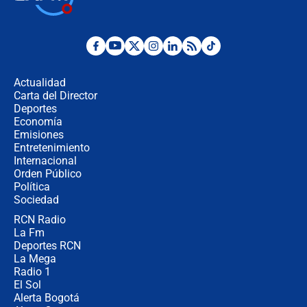
Juan Lozano - 6 de agosto de 2026
¿Por qué De la Espriella gobernará
desde Barranquilla? Experto explica
la razón
Actualidad
Carta del Director
Estratega de Abelardo de la Espriella
Deportes
revela cómo venció a la “casta
Economía
política” en campaña: “Estaba
Emisiones
completamente seguro”
Entretenimiento
Internacional
Alias ‘Calarcá’ habría pagado $60
Orden Público
millones al mes a un supuesto
Política
coronel para filtrar información del
Ejército
Sociedad
RCN Radio
Las razones para escoger al nuevo
La Fm
director de la Policía
Deportes RCN
La Mega
Radio 1
El Sol
Alerta Bogotá