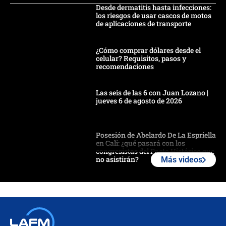
Desde dermatitis hasta infecciones:
los riesgos de usar cascos de motos
de aplicaciones de transporte
¿Cómo comprar dólares desde el
celular? Requisitos, pasos y
recomendaciones
Las seis de las 6 con Juan Lozano |
jueves 6 de agosto de 2026
Posesión de Abelardo De La Espriella
en Cali: ¿qué pasará con los
congresistas del Pacto Histórico que
no asistirán?
Más videos
Álvaro Uribe asistirá a la posesión y
crece el pulso por la elección del
contralor
🔴 EN VIVO | Noticiero La FM con