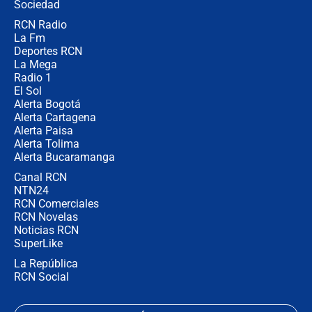
Sociedad
RCN Radio
¿Cómo comprar dólares desde el
La Fm
celular? Requisitos, pasos y
recomendaciones
Deportes RCN
La Mega
Radio 1
El Sol
Alerta Bogotá
Alerta Cartagena
Alerta Paisa
Alerta Tolima
Alerta Bucaramanga
Canal RCN
NTN24
RCN Comerciales
RCN Novelas
Noticias RCN
SuperLike
La República
RCN Social