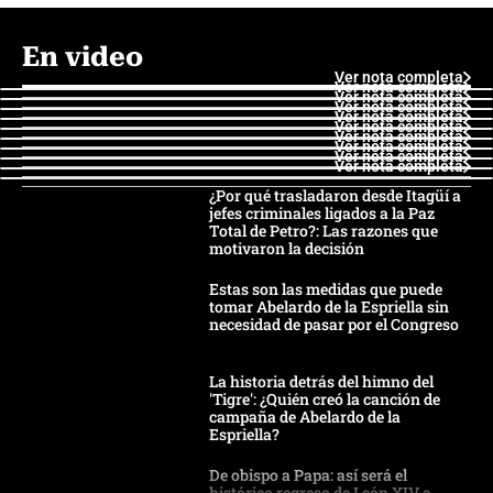
En video
Ver nota completa
Ver nota completa
Ver nota completa
Ver nota completa
Ver nota completa
Ver nota completa
Ver nota completa
Ver nota completa
Ver nota completa
Ver nota completa
¿Por qué trasladaron desde Itagüí a
jefes criminales ligados a la Paz
Total de Petro?: Las razones que
motivaron la decisión
Estas son las medidas que puede
tomar Abelardo de la Espriella sin
necesidad de pasar por el Congreso
La historia detrás del himno del
'Tigre': ¿Quién creó la canción de
campaña de Abelardo de la
Espriella?
De obispo a Papa: así será el
histórico regreso de León XIV a