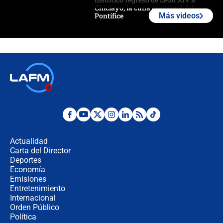
Chiclayo, la cuna espiritual del
Pontífice
Más videos
Polémica por rabino, pastor y
sacerdote en la posesión de Abelardo
de la Espriella: ¿Se violó el Estado
laico?
🔴 EN VIVO | Primer discurso de
Abelardo de la Espriella como
presidente de Colombia
¿La posesión de Abelardo De la
Espriella en Cali inicia la
descentralización en Colombia? Esto
Actualidad
respondió el alcalde Eder
Carta del Director
Así será la posesión de Abelardo de
Deportes
la Espriella este 7 de agosto:
Economía
cronograma oficial y detalles clave
Emisiones
Entretenimiento
Internacional
Desde dermatitis hasta infecciones:
Orden Público
los riesgos de usar cascos de motos
Política
de aplicaciones de transporte