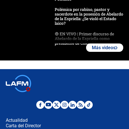
Polémica por rabino, pastor y
sacerdote en la posesión de Abelardo
de la Espriella: ¿Se violó el Estado
laico?
🔴 EN VIVO | Primer discurso de
Abelardo de la Espriella como
presidente de Colombia
Más videos
¿La posesión de Abelardo De la
Espriella en Cali inicia la
descentralización en Colombia? Esto
respondió el alcalde Eder
Así será la posesión de Abelardo de
la Espriella este 7 de agosto:
cronograma oficial y detalles clave
Desde dermatitis hasta infecciones:
los riesgos de usar cascos de motos
de aplicaciones de transporte
Actualidad
Carta del Director