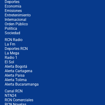
¿Cómo comprar dólares desde el
Deportes
celular? Requisitos, pasos y
Economía
recomendaciones
Emisiones
Entretenimiento
Internacional
Las seis de las 6 con Juan Lozano |
Orden Público
jueves 6 de agosto de 2026
Política
Sociedad
RCN Radio
Posesión de Abelardo De La Espriella
La Fm
en Cali: ¿qué pasará con los
congresistas del Pacto Histórico que
Deportes RCN
no asistirán?
La Mega
Radio 1
El Sol
Alerta Bogotá
Alerta Cartagena
Alerta Paisa
Alerta Tolima
Alerta Bucaramanga
Canal RCN
NTN24
RCN Comerciales
RCN Novelas