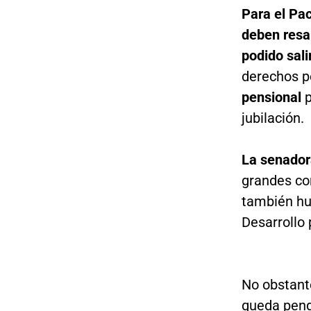
Para el Pa
deben resal
podido sali
derechos p
pensional
p
jubilación.
La senador
grandes con
también hu
Desarrollo 
No obstant
queda pendi