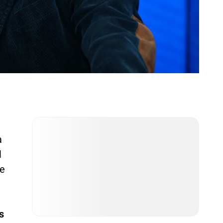
a
l
ue
s