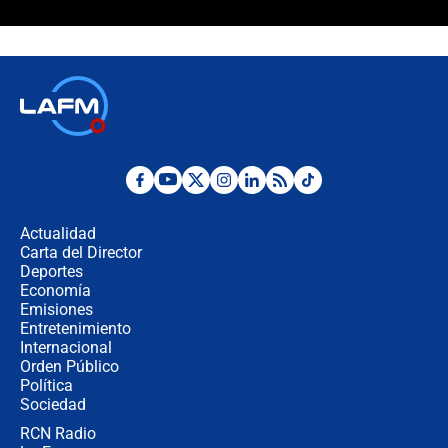
¿Cómo comprar dólares desde el
celular? Requisitos, pasos y
recomendaciones
Las seis de las 6 con Juan Lozano |
jueves 6 de agosto de 2026
Posesión de Abelardo De La Espriella
en Cali: ¿qué pasará con los
congresistas del Pacto Histórico que
Actualidad
no asistirán?
Carta del Director
Álvaro Uribe asistirá a la posesión y
Deportes
crece el pulso por la elección del
Economía
contralor
Emisiones
Entretenimiento
Internacional
🔴 EN VIVO | Noticiero La FM con
Orden Público
Juan Lozano - 6 de agosto de 2026
Política
Sociedad
RCN Radio
¿Por qué De la Espriella gobernará