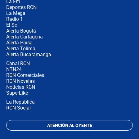
La Fm
desde Barranquilla? Experto explica
la razón
Deportes RCN
La Mega
Radio 1
El Sol
Alerta Bogotá
Alerta Cartagena
Alerta Paisa
Alerta Tolima
Alerta Bucaramanga
Canal RCN
NTN24
RCN Comerciales
RCN Novelas
Noticias RCN
SuperLike
La República
RCN Social
ATENCIÓN AL OYENTE