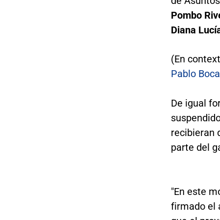
de Asuntos 
Pombo Riv
Diana Lucí
(En context
Pablo Boca
De igual fo
suspendido
recibieran
parte del g
"En este m
firmado el 