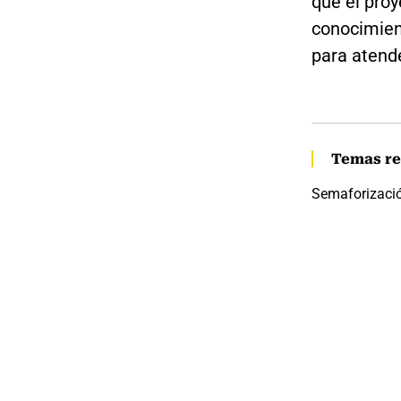
que el pro
conocimien
para atende
Temas re
Semaforizaci