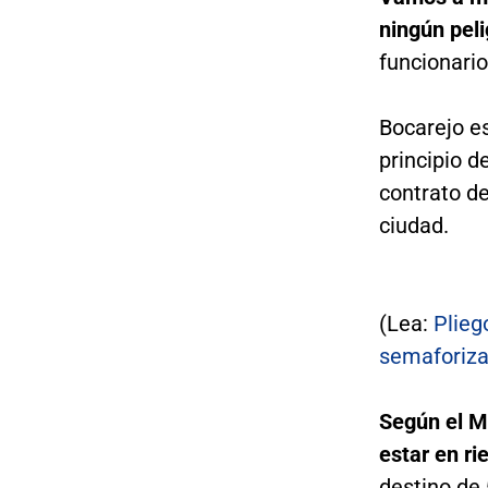
ningún peli
funcionario
Bocarejo es
principio d
contrato d
ciudad.
(Lea:
Plieg
semaforiza
Según el Mi
estar en ri
destino de