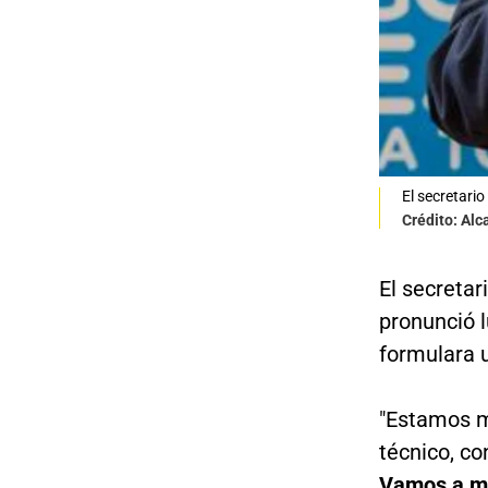
El secretari
Crédito: Alc
El secretar
pronunció 
formulara u
"Estamos mu
técnico, co
Vamos a mos