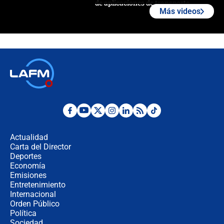
de aplicaciones de transporte
Más videos
¿Cómo comprar dólares desde el
celular? Requisitos, pasos y
recomendaciones
Las seis de las 6 con Juan Lozano |
jueves 6 de agosto de 2026
Posesión de Abelardo De La Espriella
en Cali: ¿qué pasará con los
congresistas del Pacto Histórico que
Actualidad
no asistirán?
Carta del Director
Álvaro Uribe asistirá a la posesión y
Deportes
crece el pulso por la elección del
Economía
contralor
Emisiones
Entretenimiento
Internacional
🔴 EN VIVO | Noticiero La FM con
Orden Público
Juan Lozano - 6 de agosto de 2026
Política
Sociedad