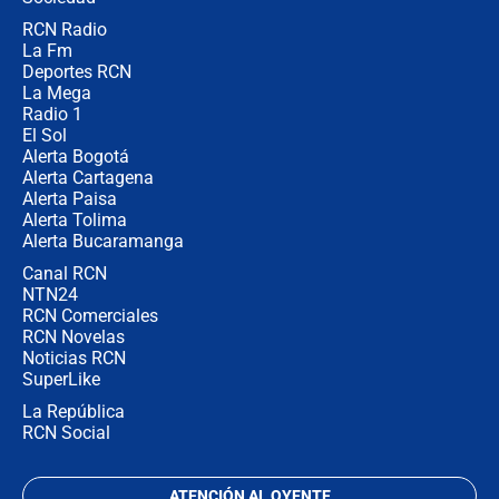
RCN Radio
¿Por qué De la Espriella gobernará
La Fm
desde Barranquilla? Experto explica
la razón
Deportes RCN
La Mega
Radio 1
El Sol
Alerta Bogotá
Alerta Cartagena
Alerta Paisa
Alerta Tolima
Alerta Bucaramanga
Canal RCN
NTN24
RCN Comerciales
RCN Novelas
Noticias RCN
SuperLike
La República
RCN Social
ATENCIÓN AL OYENTE