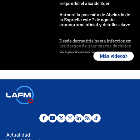
respondió el alcalde Eder
Así será la posesión de Abelardo de
la Espriella este 7 de agosto:
cronograma oficial y detalles clave
Desde dermatitis hasta infecciones:
los riesgos de usar cascos de motos
de aplicaciones de transporte
Más videos
¿Cómo comprar dólares desde el
celular? Requisitos, pasos y
recomendaciones
Las seis de las 6 con Juan Lozano |
jueves 6 de agosto de 2026
Posesión de Abelardo De La Espriella
en Cali: ¿qué pasará con los
congresistas del Pacto Histórico que
Actualidad
no asistirán?