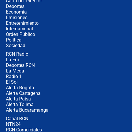
Carta del Director
Álvaro Uribe asistirá a la posesión y
Deportes
crece el pulso por la elección del
Economía
contralor
Emisiones
Entretenimiento
Internacional
🔴 EN VIVO | Noticiero La FM con
Orden Público
Juan Lozano - 6 de agosto de 2026
Política
Sociedad
RCN Radio
¿Por qué De la Espriella gobernará
La Fm
desde Barranquilla? Experto explica
la razón
Deportes RCN
La Mega
Radio 1
El Sol
Alerta Bogotá
Alerta Cartagena
Alerta Paisa
Alerta Tolima
Alerta Bucaramanga
Canal RCN
NTN24
RCN Comerciales