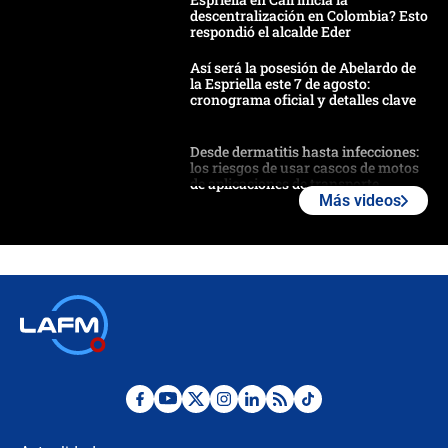
descentralización en Colombia? Esto
respondió el alcalde Eder
Así será la posesión de Abelardo de
la Espriella este 7 de agosto:
cronograma oficial y detalles clave
Desde dermatitis hasta infecciones:
los riesgos de usar cascos de motos
de aplicaciones de transporte
Más videos
¿Cómo comprar dólares desde el
celular? Requisitos, pasos y
recomendaciones
Las seis de las 6 con Juan Lozano |
jueves 6 de agosto de 2026
Posesión de Abelardo De La Espriella
en Cali: ¿qué pasará con los
congresistas del Pacto Histórico que