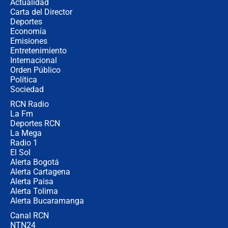
Actualidad
no asistirán?
Carta del Director
Álvaro Uribe asistirá a la posesión y
Deportes
crece el pulso por la elección del
Economía
contralor
Emisiones
Entretenimiento
Internacional
🔴 EN VIVO | Noticiero La FM con
Orden Público
Juan Lozano - 6 de agosto de 2026
Política
Sociedad
RCN Radio
¿Por qué De la Espriella gobernará
La Fm
desde Barranquilla? Experto explica
la razón
Deportes RCN
La Mega
Radio 1
El Sol
Alerta Bogotá
Alerta Cartagena
Alerta Paisa
Alerta Tolima
Alerta Bucaramanga
Canal RCN
NTN24