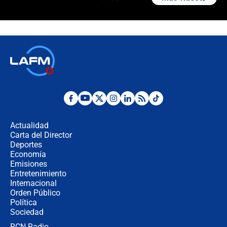
Álvaro Uribe asistirá a la posesión y
crece el pulso por la elección del
contralor
🔴 EN VIVO | Noticiero La FM con
Juan Lozano - 6 de agosto de 2026
¿Por qué De la Espriella gobernará
desde Barranquilla? Experto explica
la razón
Actualidad
Carta del Director
Estratega de Abelardo de la Espriella
Deportes
revela cómo venció a la “casta
Economía
política” en campaña: “Estaba
Emisiones
completamente seguro”
Entretenimiento
Internacional
Alias ‘Calarcá’ habría pagado $60
Orden Público
millones al mes a un supuesto
Política
coronel para filtrar información del
Ejército
Sociedad
RCN Radio