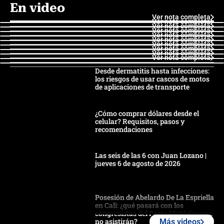
En video
Ver nota completa
Ver nota completa
Ver nota completa
Ver nota completa
Ver nota completa
Ver nota completa
Ver nota completa
Ver nota completa
Ver nota completa
Ver nota completa
Desde dermatitis hasta infecciones:
los riesgos de usar cascos de motos
de aplicaciones de transporte
¿Cómo comprar dólares desde el
celular? Requisitos, pasos y
recomendaciones
Las seis de las 6 con Juan Lozano |
jueves 6 de agosto de 2026
Posesión de Abelardo De La Espriella
en Cali: ¿qué pasará con los
congresistas del Pacto Histórico que
no asistirán?
Más videos