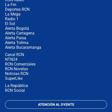
Las razones para escoger al nuevo
La Fm
director de la Policía
Deportes RCN
La Mega
Radio 1
El Sol
Alerta Bogotá
Alerta Cartagena
Alerta Paisa
Alerta Tolima
Alerta Bucaramanga
Canal RCN
NTN24
RCN Comerciales
RCN Novelas
Noticias RCN
SuperLike
La República
RCN Social
ATENCIÓN AL OYENTE