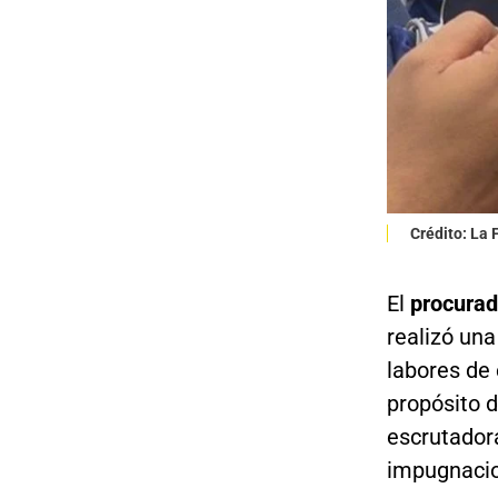
Crédito: La 
El
procurado
realizó una
labores de 
propósito d
escrutadora
impugnacio