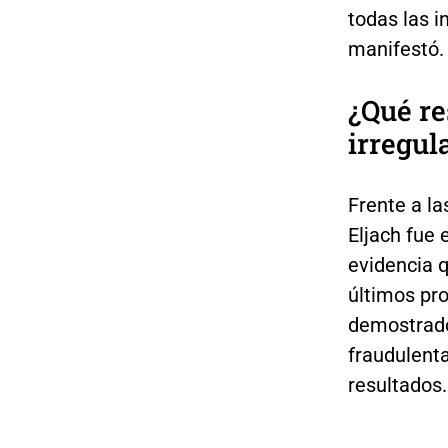
todas las i
manifestó.
¿Qué re
irregul
Frente a la
Eljach fue
evidencia q
últimos pr
demostrado
fraudulent
resultados.