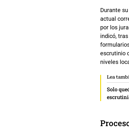
Durante su 
actual corr
por los jur
indicó, tra
formulario
escrutinio
niveles loc
Lea tamb
Solo que
escrutin
Proceso