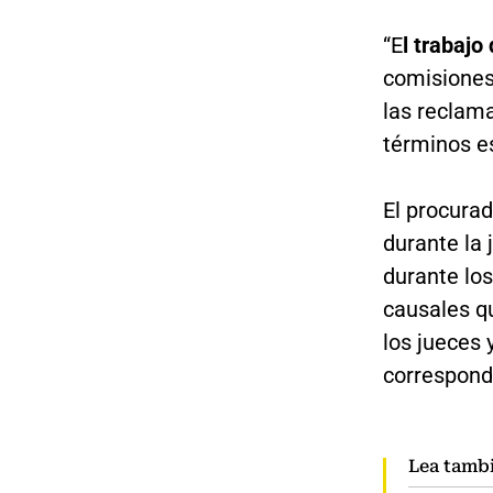
“E
l trabajo
comisiones 
las reclam
términos es
El procura
durante la 
durante lo
causales qu
los jueces 
correspond
Lea tamb