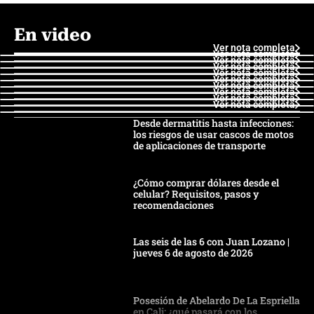
En video
Ver nota completa
Ver nota completa
Ver nota completa
Ver nota completa
Ver nota completa
Ver nota completa
Ver nota completa
Ver nota completa
Ver nota completa
Ver nota completa
Desde dermatitis hasta infecciones:
los riesgos de usar cascos de motos
de aplicaciones de transporte
¿Cómo comprar dólares desde el
celular? Requisitos, pasos y
recomendaciones
Las seis de las 6 con Juan Lozano |
jueves 6 de agosto de 2026
Posesión de Abelardo De La Espriella
en Cali: ¿qué pasará con los