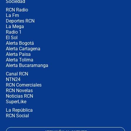
Ejército
Sociedad
RCN Radio
Las razones para escoger al nuevo
La Fm
director de la Policía
Deportes RCN
La Mega
Radio 1
El Sol
Alerta Bogotá
Alerta Cartagena
Alerta Paisa
Alerta Tolima
Alerta Bucaramanga
Canal RCN
NTN24
RCN Comerciales
RCN Novelas
Noticias RCN
SuperLike
La República
RCN Social