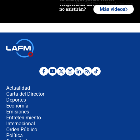
congresistas del Pacto Histórico que
no asistirán?
Más videos
Álvaro Uribe asistirá a la posesión y
crece el pulso por la elección del
contralor
🔴 EN VIVO | Noticiero La FM con
Juan Lozano - 6 de agosto de 2026
¿Por qué De la Espriella gobernará
desde Barranquilla? Experto explica
la razón
Actualidad
Carta del Director
Estratega de Abelardo de la Espriella
Deportes
revela cómo venció a la “casta
Economía
política” en campaña: “Estaba
Emisiones
completamente seguro”
Entretenimiento
Internacional
Alias ‘Calarcá’ habría pagado $60
Orden Público
millones al mes a un supuesto
Política
coronel para filtrar información del