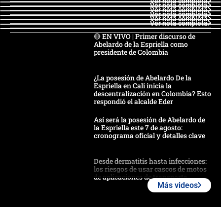
Ver nota completa
Ver nota completa
Ver nota completa
Ver nota completa
Ver nota completa
Ver nota completa
🔴 EN VIVO | Primer discurso de
Abelardo de la Espriella como
presidente de Colombia
¿La posesión de Abelardo De la
Espriella en Cali inicia la
descentralización en Colombia? Esto
respondió el alcalde Eder
Así será la posesión de Abelardo de
la Espriella este 7 de agosto:
cronograma oficial y detalles clave
Desde dermatitis hasta infecciones:
los riesgos de usar cascos de motos
de aplicaciones de transporte
Más videos
¿Cómo comprar dólares desde el
celular? Requisitos, pasos y
recomendaciones