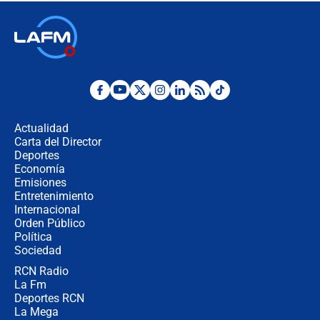
Las seis de las 6 con Juan Lozano |
jueves 6 de agosto de 2026
Posesión de Abelardo De La Espriella
en Cali: ¿qué pasará con los
congresistas del Pacto Histórico que
Actualidad
no asistirán?
Carta del Director
Álvaro Uribe asistirá a la posesión y
Deportes
crece el pulso por la elección del
Economía
contralor
Emisiones
Entretenimiento
Internacional
🔴 EN VIVO | Noticiero La FM con
Orden Público
Juan Lozano - 6 de agosto de 2026
Política
Sociedad
RCN Radio
¿Por qué De la Espriella gobernará
La Fm
desde Barranquilla? Experto explica
la razón
Deportes RCN
La Mega