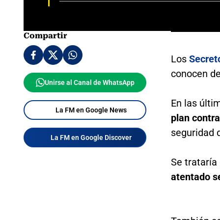
Compartir
Los
Secret
conocen d
Unirse al Canal de WhatsApp
En las últ
La FM en Google News
plan contr
seguridad 
La FM en Google Discover
Se trataría
atentado s