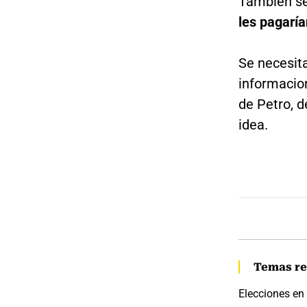
También se
les pagarí
Se necesit
informacio
de Petro, d
idea.
Temas re
Elecciones en