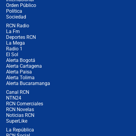
🔴 EN VIVO | Noticiero La FM con
Orden Público
Juan Lozano - 6 de agosto de 2026
Política
Sociedad
RCN Radio
¿Por qué De la Espriella gobernará
La Fm
desde Barranquilla? Experto explica
la razón
Deportes RCN
La Mega
Radio 1
El Sol
Alerta Bogotá
Alerta Cartagena
Alerta Paisa
Alerta Tolima
Alerta Bucaramanga
Canal RCN
NTN24
RCN Comerciales
RCN Novelas
Noticias RCN
SuperLike
La República
RCN Social