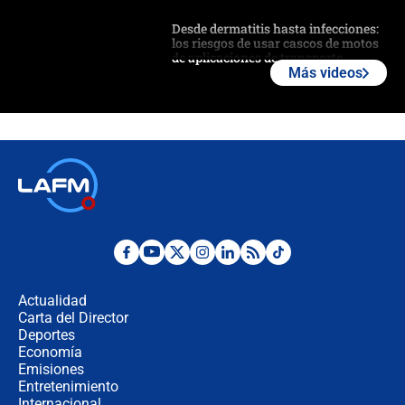
Desde dermatitis hasta infecciones:
los riesgos de usar cascos de motos
de aplicaciones de transporte
Más videos
¿Cómo comprar dólares desde el
celular? Requisitos, pasos y
recomendaciones
Las seis de las 6 con Juan Lozano |
jueves 6 de agosto de 2026
Posesión de Abelardo De La Espriella
en Cali: ¿qué pasará con los
congresistas del Pacto Histórico que
Actualidad
no asistirán?
Carta del Director
Álvaro Uribe asistirá a la posesión y
Deportes
crece el pulso por la elección del
Economía
contralor
Emisiones
Entretenimiento
Internacional