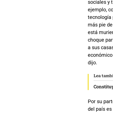
sociales y 
ejemplo, c
tecnología 
más pie de 
está murie
choque par
a sus casas
económico 
dijo.
Lea tamb
Constituy
Por su par
del país es