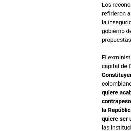
Los recono
refirieron
la inseguri
gobierno d
propuestas 
El exminis
capital de 
Constituye
colombiano
quiere acab
contrapeso
la Repúblic
quiere ser 
las instituc