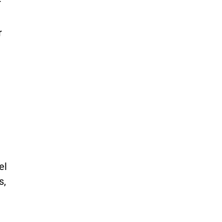
r
r
el
s,