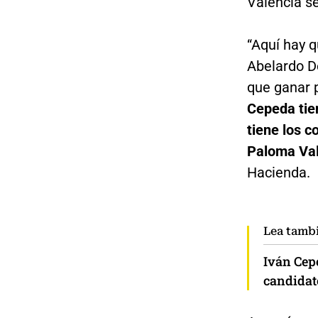
Valencia se
“Aquí hay 
Abelardo D
que ganar p
Cepeda tien
tiene los c
Paloma Val
Hacienda.
Lea tamb
Iván Cep
candidat