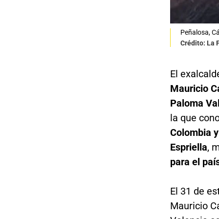
Peñalosa, Cá
Crédito: La
El exalcal
Mauricio C
Paloma Va
la que con
Colombia y 
Espriella
, 
para el paí
El 31 de es
Mauricio C