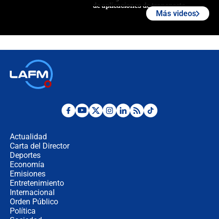
de aplicaciones de transporte
Más videos
¿Cómo comprar dólares desde el
celular? Requisitos, pasos y
recomendaciones
Las seis de las 6 con Juan Lozano |
jueves 6 de agosto de 2026
Posesión de Abelardo De La Espriella
en Cali: ¿qué pasará con los
congresistas del Pacto Histórico que
Actualidad
no asistirán?
Carta del Director
Álvaro Uribe asistirá a la posesión y
Deportes
crece el pulso por la elección del
Economía
contralor
Emisiones
Entretenimiento
Internacional
🔴 EN VIVO | Noticiero La FM con
Orden Público
Juan Lozano - 6 de agosto de 2026
Política