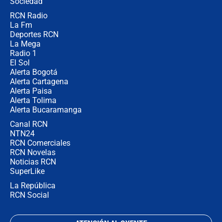
Sociedad
RCN Radio
¿Por qué De la Espriella gobernará
La Fm
desde Barranquilla? Experto explica
la razón
Deportes RCN
La Mega
Radio 1
El Sol
Alerta Bogotá
Alerta Cartagena
Alerta Paisa
Alerta Tolima
Alerta Bucaramanga
Canal RCN
NTN24
RCN Comerciales
RCN Novelas
Noticias RCN
SuperLike
La República
RCN Social