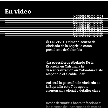
En video
Ver nota completa
Ver nota completa
Ver nota completa
Ver nota completa
Ver nota completa
Ver nota completa
Ver nota completa
Ver nota completa
Ver nota completa
Ver nota completa
🔴 EN VIVO | Primer discurso de
Abelardo de la Espriella como
presidente de Colombia
¿La posesión de Abelardo De la
Espriella en Cali inicia la
descentralización en Colombia? Esto
respondió el alcalde Eder
Así será la posesión de Abelardo de
la Espriella este 7 de agosto:
cronograma oficial y detalles clave
Desde dermatitis hasta infecciones:
los riesgos de usar cascos de motos