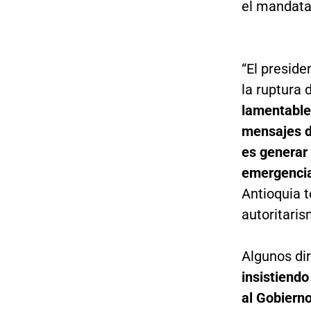
el mandata
“El preside
la ruptura 
lamentable
mensajes de
es generar
emergenci
Antioquia 
autoritaris
Algunos di
insistiendo
al Gobiern