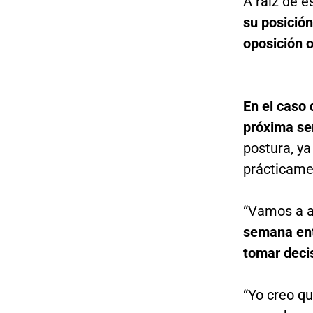
A raíz de e
su posición
oposición 
En el caso 
próxima se
postura, y
prácticamen
“Vamos a a
semana ent
tomar deci
“Yo creo qu