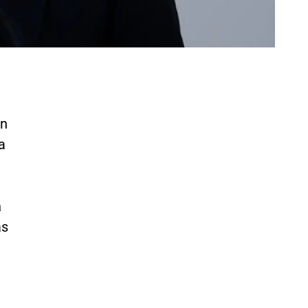
ón
a
a
as