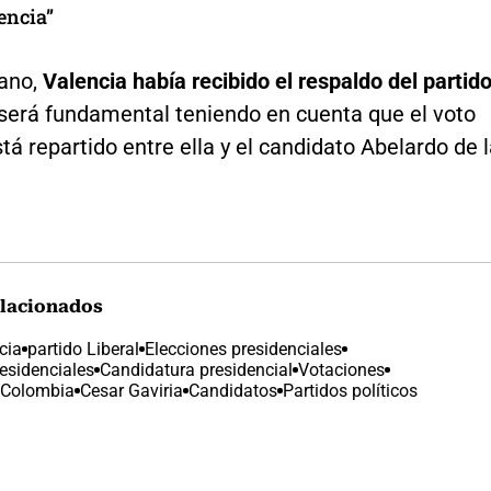
encia”
ano,
Valencia había recibido el respaldo del partid
 será fundamental teniendo en cuenta que el voto
stá repartido entre ella y el candidato Abelardo de 
lacionados
cia
partido Liberal
Elecciones presidenciales
esidenciales
Candidatura presidencial
Votaciones
 Colombia
Cesar Gaviria
Candidatos
Partidos políticos