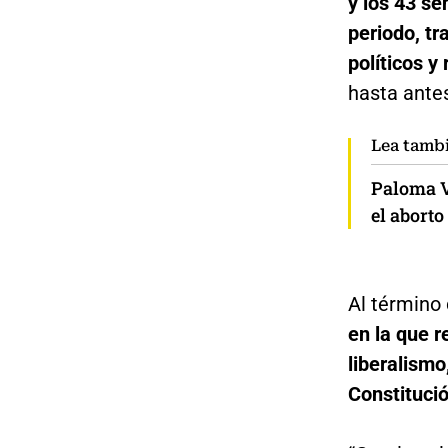
y los 43 s
periodo, tr
políticos y
hasta ante
Lea tamb
Paloma V
el abort
Al término 
en la que r
liberalismo
Constituci