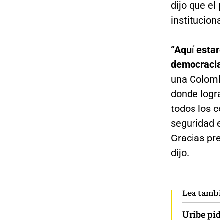
dijo que el
institucion
“Aquí estar
democracia
una Colomb
donde logr
todos los 
seguridad e
Gracias pre
dijo.
Lea tamb
Uribe pi