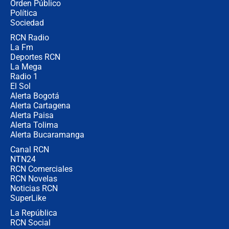
Orden Público
Juan Lozano - 6 de agosto de 2026
Política
Sociedad
RCN Radio
¿Por qué De la Espriella gobernará
La Fm
desde Barranquilla? Experto explica
la razón
Deportes RCN
La Mega
Radio 1
El Sol
Alerta Bogotá
Alerta Cartagena
Alerta Paisa
Alerta Tolima
Alerta Bucaramanga
Canal RCN
NTN24
RCN Comerciales
RCN Novelas
Noticias RCN
SuperLike
La República
RCN Social