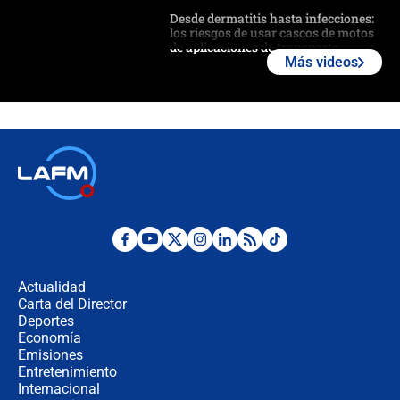
Desde dermatitis hasta infecciones:
los riesgos de usar cascos de motos
de aplicaciones de transporte
Más videos
¿Cómo comprar dólares desde el
celular? Requisitos, pasos y
recomendaciones
Las seis de las 6 con Juan Lozano |
jueves 6 de agosto de 2026
Posesión de Abelardo De La Espriella
en Cali: ¿qué pasará con los
congresistas del Pacto Histórico que
Actualidad
no asistirán?
Carta del Director
Álvaro Uribe asistirá a la posesión y
Deportes
crece el pulso por la elección del
Economía
contralor
Emisiones
Entretenimiento
Internacional
🔴 EN VIVO | Noticiero La FM con