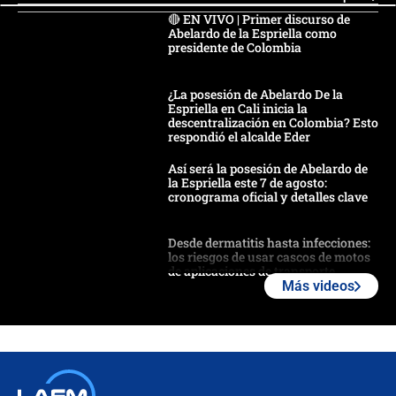
🔴 EN VIVO | Primer discurso de
Abelardo de la Espriella como
presidente de Colombia
¿La posesión de Abelardo De la
Espriella en Cali inicia la
descentralización en Colombia? Esto
respondió el alcalde Eder
Así será la posesión de Abelardo de
la Espriella este 7 de agosto:
cronograma oficial y detalles clave
Desde dermatitis hasta infecciones:
los riesgos de usar cascos de motos
de aplicaciones de transporte
Más videos
¿Cómo comprar dólares desde el
celular? Requisitos, pasos y
recomendaciones
Las seis de las 6 con Juan Lozano |