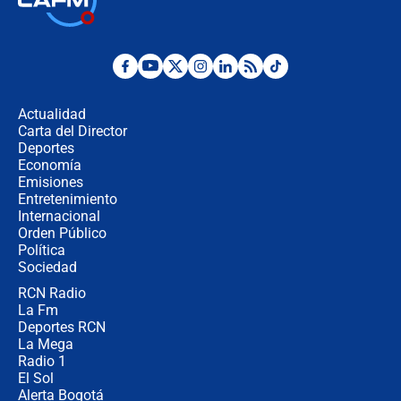
jueves 6 de agosto de 2026
Posesión de Abelardo De La Espriella
en Cali: ¿qué pasará con los
congresistas del Pacto Histórico que
Actualidad
no asistirán?
Carta del Director
Álvaro Uribe asistirá a la posesión y
Deportes
crece el pulso por la elección del
Economía
contralor
Emisiones
Entretenimiento
Internacional
🔴 EN VIVO | Noticiero La FM con
Orden Público
Juan Lozano - 6 de agosto de 2026
Política
Sociedad
RCN Radio
¿Por qué De la Espriella gobernará
La Fm
desde Barranquilla? Experto explica
la razón
Deportes RCN
La Mega
Radio 1
El Sol
Alerta Bogotá