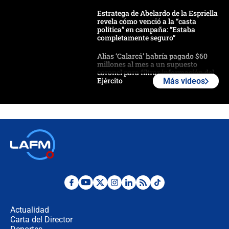
Estratega de Abelardo de la Espriella
revela cómo venció a la “casta
política” en campaña: “Estaba
completamente seguro”
Alias ‘Calarcá’ habría pagado $60
millones al mes a un supuesto
coronel para filtrar información del
Ejército
Más videos
Las razones para escoger al nuevo
director de la Policía
"Prohibir es la salida fácil": ¿Qué
futuro les espera a las cabalgatas en
Colombia?
Ministro de Defensa no descarta el
uso de la UNDMO ante posibles
disturbios durante la posesión
Actualidad
Carta del Director
"No hubo fraude ni posibilidad de