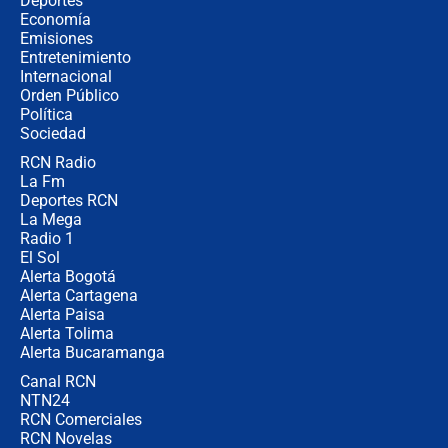
Deportes
fraude": Auditoría respondió a
Economía
señalamientos de Petro sobre
Emisiones
elección de Abelardo de La Espriella
Entretenimiento
Internacional
Tras su posesión, presidente De la
Orden Público
Espriella empieza gira por regiones
Política
donde perdió
Sociedad
RCN Radio
Las seis de las 6 con Juan Lozano |
La Fm
miércoles 5 de agosto de 2026
Deportes RCN
La Mega
Radio 1
El Sol
Alerta Bogotá
Alerta Cartagena
Alerta Paisa
Alerta Tolima
Alerta Bucaramanga
Canal RCN
NTN24
RCN Comerciales
RCN Novelas