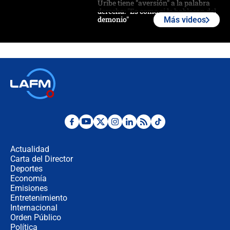
Uribe tiene "aversión" a la palabra
derecha: "Es como si le hablaran del
demonio"
Más videos
Bogotá alista cobro por alumbrado:
así sería la nueva sobretasa al
impuesto predial
Exprocurador Alejandro Ordóñez
volvería a la OEA
Las seis de las 6 con Juan Lozano |
martes 4 de agosto de 2026
Actualidad
Carta del Director
🔴 EN VIVO | Noticiero La FM con
Deportes
Juan Lozano - 4 de agosto de 2026
Economía
Emisiones
Entretenimiento
Internacional
Ángela Benedetti revela el papel que
Orden Público
habría tenido Verónica Alcocer en la
Política
campaña de Petro