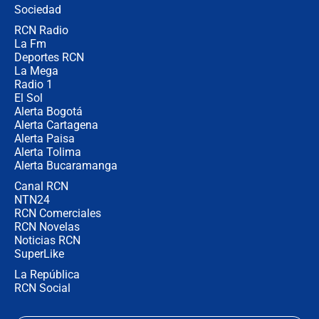
Sociedad
RCN Radio
Cabal revela por qué De la Espriella
La Fm
no la quiso en el gabinete y
confirma: "Quiero ser presidente en
Deportes RCN
2030"
La Mega
Radio 1
El Sol
Alerta Bogotá
Alerta Cartagena
Alerta Paisa
Alerta Tolima
Alerta Bucaramanga
Canal RCN
NTN24
RCN Comerciales
RCN Novelas
Noticias RCN
SuperLike
La República
RCN Social