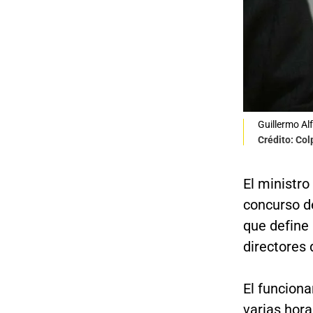
Guillermo Al
Crédito: Co
El ministro
concurso de
que define 
directores 
El funciona
varias hora