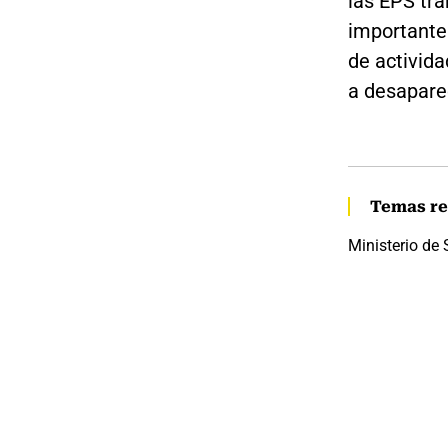
las EPS tr
importante
de activida
a desaparec
Temas re
Ministerio de