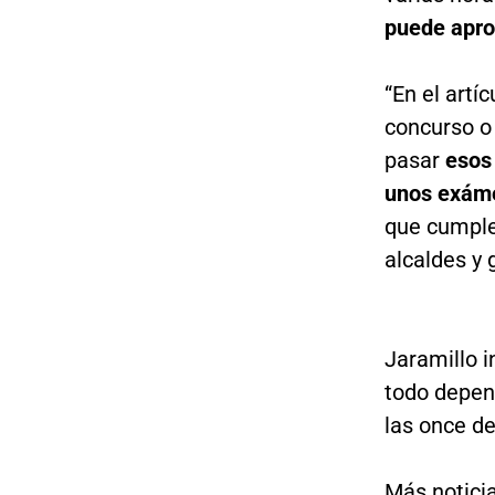
puede aprob
“En el artí
concurso o
pasar
esos
unos exám
que cumple
alcaldes y 
Jaramillo i
todo depen
las once d
Más noticia