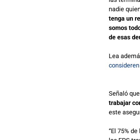
nadie quien
tenga un r
somos todo
de esas de
Lea ademá
consideren 
Señaló que
trabajar c
este asegu
“El 75% de 