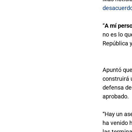
desacuerdo
“
A mí pers
no es lo qu
República 
Apuntó que
construirá
defensa del
aprobado.
“Hay un as
ha venido 
las termin