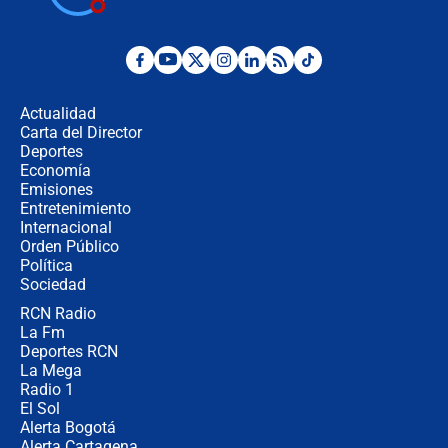
Posesión de Abelardo De La Espriella
en Cali: ¿qué pasará con los
congresistas del Pacto Histórico que
Actualidad
no asistirán?
Carta del Director
Álvaro Uribe asistirá a la posesión y
Deportes
crece el pulso por la elección del
Economía
contralor
Emisiones
Entretenimiento
Internacional
🔴 EN VIVO | Noticiero La FM con
Orden Público
Juan Lozano - 6 de agosto de 2026
Política
Sociedad
RCN Radio
¿Por qué De la Espriella gobernará
La Fm
desde Barranquilla? Experto explica
la razón
Deportes RCN
La Mega
Radio 1
El Sol
Alerta Bogotá
Alerta Cartagena