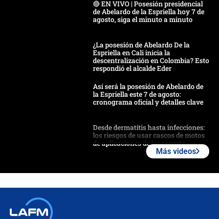
🔴 EN VIVO | Posesión presidencial
de Abelardo de la Espriella hoy 7 de
agosto, siga el minuto a minuto
¿La posesión de Abelardo De la
Espriella en Cali inicia la
descentralización en Colombia? Esto
respondió el alcalde Eder
Así será la posesión de Abelardo de
la Espriella este 7 de agosto:
cronograma oficial y detalles clave
Desde dermatitis hasta infecciones:
los riesgos de usar cascos de motos
de aplicaciones de transporte
Más videos
¿Cómo comprar dólares desde el
celular? Requisitos, pasos y
recomendaciones
Las seis de las 6 con Juan Lozano |
jueves 6 de agosto de 2026