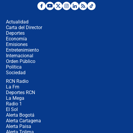
Desde dermatitis hasta infecciones:
los riesgos de usar cascos de motos
de aplicaciones de transporte
Actualidad
Carta del Director
¿Cómo comprar dólares desde el
Deportes
celular? Requisitos, pasos y
Economía
recomendaciones
Emisiones
Entretenimiento
Internacional
Las seis de las 6 con Juan Lozano |
Orden Público
jueves 6 de agosto de 2026
Política
Sociedad
RCN Radio
Posesión de Abelardo De La Espriella
La Fm
en Cali: ¿qué pasará con los
congresistas del Pacto Histórico que
Deportes RCN
no asistirán?
La Mega
Radio 1
El Sol
Alerta Bogotá
Alerta Cartagena
Alerta Paisa
Alerta Tolima