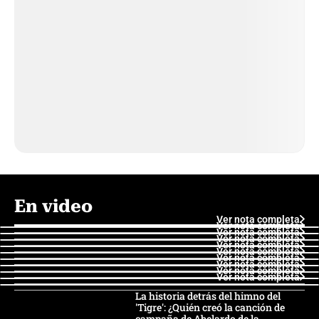
En video
Ver nota completa
Ver nota completa
Ver nota completa
Ver nota completa
Ver nota completa
Ver nota completa
Ver nota completa
Ver nota completa
Ver nota completa
Ver nota completa
La historia detrás del himno del
'Tigre': ¿Quién creó la canción de
campaña de Abelardo de la