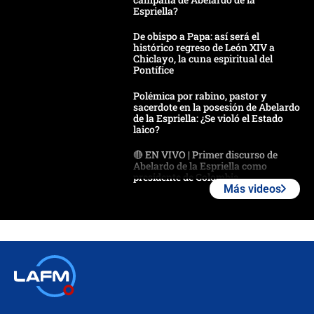
Espriella?
De obispo a Papa: así será el
histórico regreso de León XIV a
Chiclayo, la cuna espiritual del
Pontífice
Polémica por rabino, pastor y
sacerdote en la posesión de Abelardo
de la Espriella: ¿Se violó el Estado
laico?
🔴 EN VIVO | Primer discurso de
Abelardo de la Espriella como
presidente de Colombia
Más videos
¿La posesión de Abelardo De la
Espriella en Cali inicia la
descentralización en Colombia? Esto
respondió el alcalde Eder
Así será la posesión de Abelardo de
la Espriella este 7 de agosto:
cronograma oficial y detalles clave