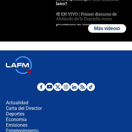
laico?
🔴 EN VIVO | Primer discurso de
Abelardo de la Espriella como
presidente de Colombia
Más videos
¿La posesión de Abelardo De la
Espriella en Cali inicia la
descentralización en Colombia? Esto
respondió el alcalde Eder
Así será la posesión de Abelardo de
la Espriella este 7 de agosto:
cronograma oficial y detalles clave
Desde dermatitis hasta infecciones:
los riesgos de usar cascos de motos
de aplicaciones de transporte
Actualidad
Carta del Director
¿Cómo comprar dólares desde el
Deportes
celular? Requisitos, pasos y
Economía
recomendaciones
Emisiones
Entretenimiento