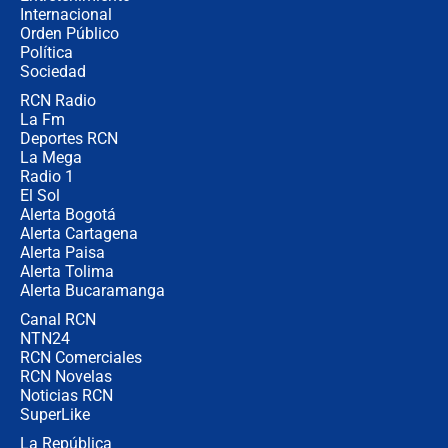
Internacional
Las seis de las 6 con Juan Lozano |
Orden Público
jueves 6 de agosto de 2026
Política
Sociedad
RCN Radio
Posesión de Abelardo De La Espriella
La Fm
en Cali: ¿qué pasará con los
congresistas del Pacto Histórico que
Deportes RCN
no asistirán?
La Mega
Radio 1
El Sol
Alerta Bogotá
Alerta Cartagena
Alerta Paisa
Alerta Tolima
Alerta Bucaramanga
Canal RCN
NTN24
RCN Comerciales
RCN Novelas
Noticias RCN
SuperLike
La República