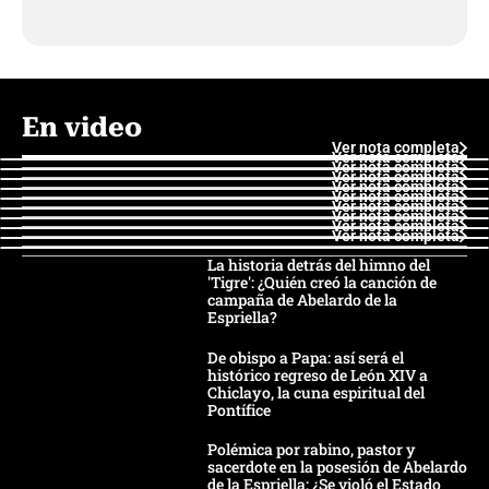
En video
Ver nota completa
Ver nota completa
Ver nota completa
Ver nota completa
Ver nota completa
Ver nota completa
Ver nota completa
Ver nota completa
Ver nota completa
Ver nota completa
La historia detrás del himno del
'Tigre': ¿Quién creó la canción de
campaña de Abelardo de la
Espriella?
De obispo a Papa: así será el
histórico regreso de León XIV a
Chiclayo, la cuna espiritual del
Pontífice
Polémica por rabino, pastor y
sacerdote en la posesión de Abelardo
de la Espriella: ¿Se violó el Estado