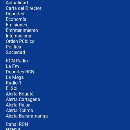
Actualidad
Carta del Director
¿Cómo comprar dólares desde el
Deportes
celular? Requisitos, pasos y
Economía
recomendaciones
Emisiones
Entretenimiento
Internacional
Las seis de las 6 con Juan Lozano |
Orden Público
jueves 6 de agosto de 2026
Política
Sociedad
RCN Radio
Posesión de Abelardo De La Espriella
La Fm
en Cali: ¿qué pasará con los
congresistas del Pacto Histórico que
Deportes RCN
no asistirán?
La Mega
Radio 1
El Sol
Alerta Bogotá
Alerta Cartagena
Alerta Paisa
Alerta Tolima
Alerta Bucaramanga
Canal RCN
NTN24