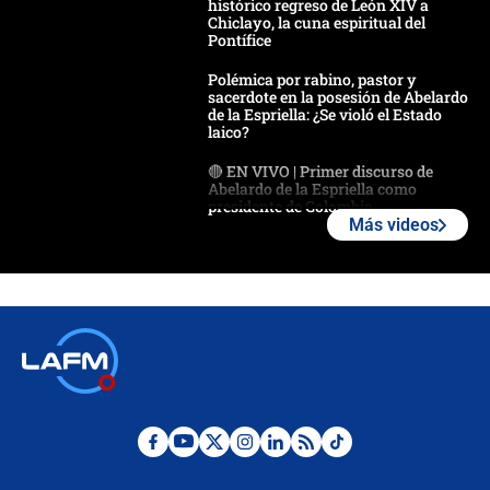
histórico regreso de León XIV a
Chiclayo, la cuna espiritual del
Pontífice
Polémica por rabino, pastor y
sacerdote en la posesión de Abelardo
de la Espriella: ¿Se violó el Estado
laico?
🔴 EN VIVO | Primer discurso de
Abelardo de la Espriella como
presidente de Colombia
Más videos
¿La posesión de Abelardo De la
Espriella en Cali inicia la
descentralización en Colombia? Esto
respondió el alcalde Eder
Así será la posesión de Abelardo de
la Espriella este 7 de agosto:
cronograma oficial y detalles clave
Desde dermatitis hasta infecciones:
los riesgos de usar cascos de motos
de aplicaciones de transporte