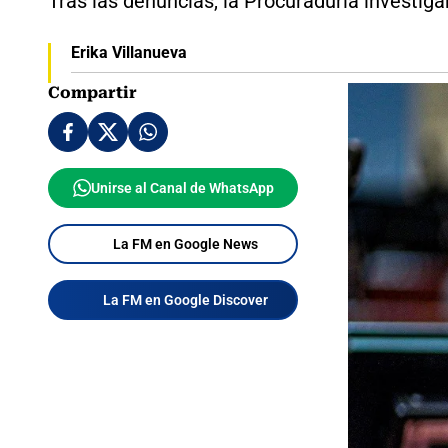
Tras las denuncias, la Procuraduría investiga
Erika Villanueva
Compartir
Unirse al Canal de WhatsApp
La FM en Google News
La FM en Google Discover