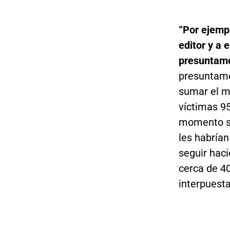
“Por ejempl
editor y a 
presuntame
presuntame
sumar el m
víctimas 9
momento se
les habrían
seguir haci
cerca de 4
interpuesta