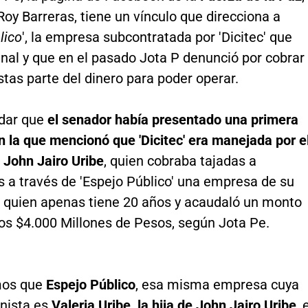
Roy Barreras, tiene un vínculo que direcciona a
lico
', la empresa subcontratada por 'Dicitec' que
nal y que en el pasado Jota P denunció por cobrar
stas parte del dinero para poder operar.
dar que
el senador había presentado una primera
 la que mencionó que 'Dicitec' era manejada por e
 John Jairo Uribe
, quien cobraba tajadas a
s a través de 'Espejo Público' una empresa de su
ia quien apenas tiene 20 años y acaudaló un monto
los $4.000 Millones de Pesos, según Jota Pe.
mos que
Espejo Público
, esa misma empresa cuya
onista es
Valeria Uribe, la hija de John Jairo Uribe
, 