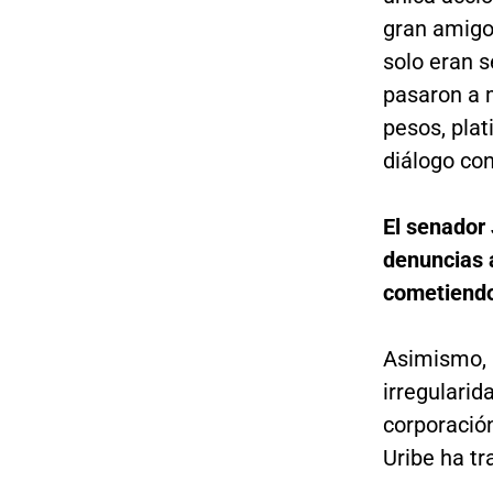
gran amigo 
solo eran s
pasaron a 
pesos, pla
diálogo co
El senador
denuncias a
cometiendo 
Asimismo, 
irregularid
corporación
Uribe ha tr