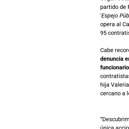
partido de 
'
Espejo Púb
opera al Ca
95 contrati
Cabe recor
denuncia en
funcionario
contratista
hija Valer
cercano a 
“Descubri
única acci