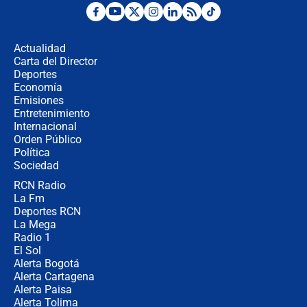
"No hubo fraude ni posibilidad de
fraude": Auditoría respondió a
señalamientos de Petro sobre
Actualidad
elección de Abelardo de La Espriella
Carta del Director
Tras su posesión, presidente De la
Deportes
Espriella empieza gira por regiones
Economía
donde perdió
Emisiones
Entretenimiento
Internacional
Las seis de las 6 con Juan Lozano |
Orden Público
miércoles 5 de agosto de 2026
Política
Sociedad
RCN Radio
🔴 EN VIVO | Noticiero La FM con
La Fm
Juan Lozano - 5 de agosto de 2026
Deportes RCN
La Mega
Radio 1
El Sol
Alerta Bogotá
Alerta Cartagena
Alerta Paisa
Alerta Tolima