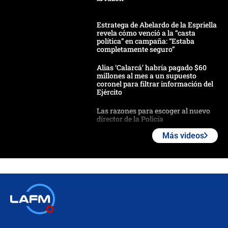
Estratega de Abelardo de la Espriella
revela cómo venció a la “casta
política” en campaña: “Estaba
completamente seguro”
Alias ‘Calarcá’ habría pagado $60
millones al mes a un supuesto
coronel para filtrar información del
Ejército
Las razones para escoger al nuevo
director de la Policía
Más videos
"Prohibir es la salida fácil": ¿Qué
futuro les espera a las cabalgatas en
Colombia?
Ministro de Defensa no descarta el
uso de la UNDMO ante posibles
disturbios durante la posesión