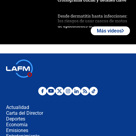
Desde dermatitis hasta infecciones:
los riesgos de usar cascos de motos
de aplicaciones de transporte
Más videos
¿Cómo comprar dólares desde el
celular? Requisitos, pasos y
recomendaciones
Las seis de las 6 con Juan Lozano |
jueves 6 de agosto de 2026
Posesión de Abelardo De La Espriella
en Cali: ¿qué pasará con los
congresistas del Pacto Histórico que
Actualidad
no asistirán?
Carta del Director
Álvaro Uribe asistirá a la posesión y
Deportes
crece el pulso por la elección del
Economía
contralor
Emisiones