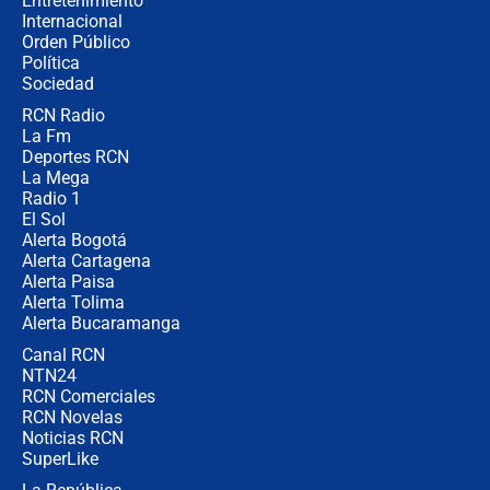
Entretenimiento
Internacional
🔴 EN VIVO | Noticiero La FM con
Orden Público
Juan Lozano - 6 de agosto de 2026
Política
Sociedad
RCN Radio
¿Por qué De la Espriella gobernará
La Fm
desde Barranquilla? Experto explica
la razón
Deportes RCN
La Mega
Radio 1
El Sol
Alerta Bogotá
Alerta Cartagena
Alerta Paisa
Alerta Tolima
Alerta Bucaramanga
Canal RCN
NTN24
RCN Comerciales
RCN Novelas
Noticias RCN
SuperLike