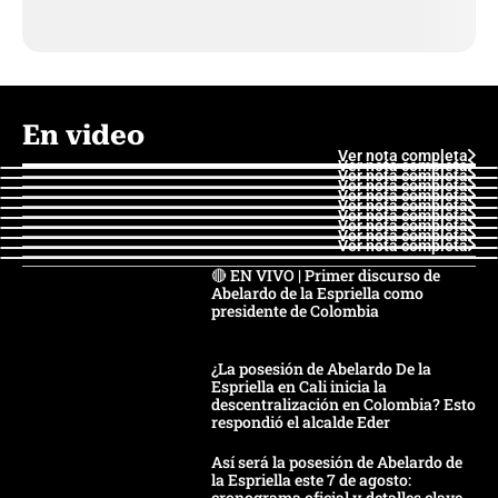
En video
Ver nota completa
Ver nota completa
Ver nota completa
Ver nota completa
Ver nota completa
Ver nota completa
Ver nota completa
Ver nota completa
Ver nota completa
Ver nota completa
🔴 EN VIVO | Primer discurso de
Abelardo de la Espriella como
presidente de Colombia
¿La posesión de Abelardo De la
Espriella en Cali inicia la
descentralización en Colombia? Esto
respondió el alcalde Eder
Así será la posesión de Abelardo de
la Espriella este 7 de agosto:
cronograma oficial y detalles clave