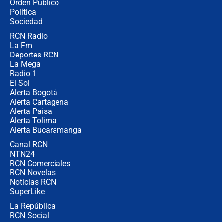
Orden Público
Juan Lozano - 6 de agosto de 2026
Política
Sociedad
RCN Radio
¿Por qué De la Espriella gobernará
La Fm
desde Barranquilla? Experto explica
la razón
Deportes RCN
La Mega
Radio 1
El Sol
Alerta Bogotá
Alerta Cartagena
Alerta Paisa
Alerta Tolima
Alerta Bucaramanga
Canal RCN
NTN24
RCN Comerciales
RCN Novelas
Noticias RCN
SuperLike
La República
RCN Social