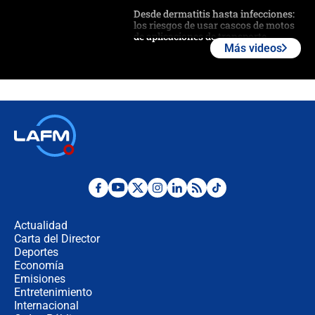
Desde dermatitis hasta infecciones:
los riesgos de usar cascos de motos
de aplicaciones de transporte
Más videos
¿Cómo comprar dólares desde el
celular? Requisitos, pasos y
recomendaciones
Las seis de las 6 con Juan Lozano |
jueves 6 de agosto de 2026
Posesión de Abelardo De La Espriella
en Cali: ¿qué pasará con los
congresistas del Pacto Histórico que
Actualidad
no asistirán?
Carta del Director
Álvaro Uribe asistirá a la posesión y
Deportes
crece el pulso por la elección del
Economía
contralor
Emisiones
Entretenimiento
Internacional
🔴 EN VIVO | Noticiero La FM con