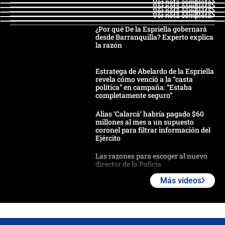
Ver nota completa
Ver nota completa
Ver nota completa
Ver nota completa
¿Por qué De la Espriella gobernará
desde Barranquilla? Experto explica
la razón
Estratega de Abelardo de la Espriella
revela cómo venció a la “casta
política” en campaña: “Estaba
completamente seguro”
Alias ‘Calarcá’ habría pagado $60
millones al mes a un supuesto
coronel para filtrar información del
Ejército
Las razones para escoger al nuevo
director de la Policía
Más videos
"Prohibir es la salida fácil": ¿Qué
futuro les espera a las cabalgatas en
Colombia?