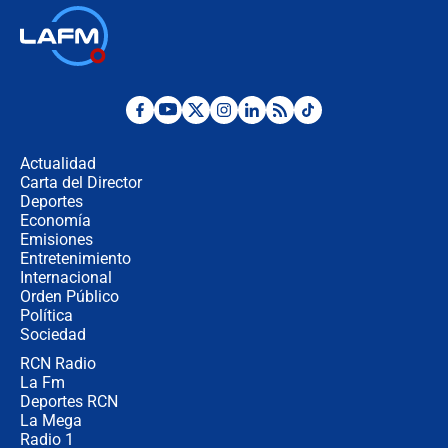
Ministro de Defensa no descarta el
uso de la UNDMO ante posibles
disturbios durante la posesión
"No hubo fraude ni posibilidad de
fraude": Auditoría respondió a
señalamientos de Petro sobre
Actualidad
elección de Abelardo de La Espriella
Carta del Director
Tras su posesión, presidente De la
Deportes
Espriella empieza gira por regiones
Economía
donde perdió
Emisiones
Entretenimiento
Internacional
Las seis de las 6 con Juan Lozano |
Orden Público
miércoles 5 de agosto de 2026
Política
Sociedad
RCN Radio
🔴 EN VIVO | Noticiero La FM con
La Fm
Juan Lozano - 5 de agosto de 2026
Deportes RCN
La Mega
Radio 1