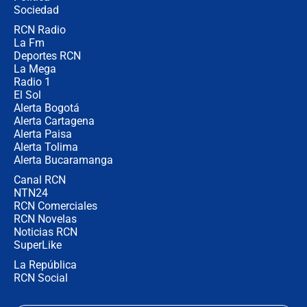
Ejército
Sociedad
RCN Radio
Las razones para escoger al nuevo
La Fm
director de la Policía
Deportes RCN
La Mega
Radio 1
El Sol
Alerta Bogotá
Alerta Cartagena
Alerta Paisa
Alerta Tolima
Alerta Bucaramanga
Canal RCN
NTN24
RCN Comerciales
RCN Novelas
Noticias RCN
SuperLike
La República
RCN Social