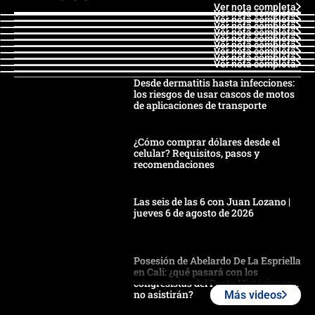
Ver nota completa
Ver nota completa
Ver nota completa
Ver nota completa
Ver nota completa
Ver nota completa
Ver nota completa
Ver nota completa
Ver nota completa
Ver nota completa
Desde dermatitis hasta infecciones:
los riesgos de usar cascos de motos
de aplicaciones de transporte
¿Cómo comprar dólares desde el
celular? Requisitos, pasos y
recomendaciones
Las seis de las 6 con Juan Lozano |
jueves 6 de agosto de 2026
Posesión de Abelardo De La Espriella
en Cali: ¿qué pasará con los
congresistas del Pacto Histórico que
no asistirán?
Más videos