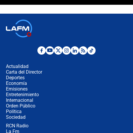
Álvaro Uribe asistirá a la posesión y
crece el pulso por la elección del
contralor
🔴 EN VIVO | Noticiero La FM con
Juan Lozano - 6 de agosto de 2026
¿Por qué De la Espriella gobernará
desde Barranquilla? Experto explica
la razón
Actualidad
Carta del Director
Estratega de Abelardo de la Espriella
Deportes
revela cómo venció a la “casta
Economía
política” en campaña: “Estaba
Emisiones
completamente seguro”
Entretenimiento
Internacional
Alias ‘Calarcá’ habría pagado $60
Orden Público
millones al mes a un supuesto
Política
coronel para filtrar información del
Ejército
Sociedad
RCN Radio
Las razones para escoger al nuevo
La Fm
director de la Policía