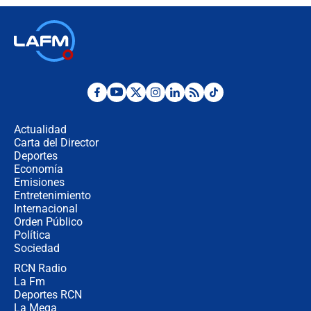
contralor
🔴 EN VIVO | Noticiero La FM con
Juan Lozano - 6 de agosto de 2026
¿Por qué De la Espriella gobernará
desde Barranquilla? Experto explica
la razón
Actualidad
Carta del Director
Estratega de Abelardo de la Espriella
Deportes
revela cómo venció a la “casta
Economía
política” en campaña: “Estaba
Emisiones
completamente seguro”
Entretenimiento
Internacional
Alias ‘Calarcá’ habría pagado $60
Orden Público
millones al mes a un supuesto
Política
coronel para filtrar información del
Ejército
Sociedad
RCN Radio
Las razones para escoger al nuevo
La Fm
director de la Policía
Deportes RCN
La Mega