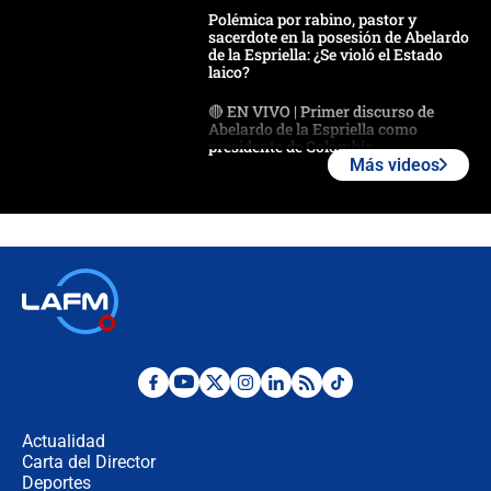
Polémica por rabino, pastor y
sacerdote en la posesión de Abelardo
de la Espriella: ¿Se violó el Estado
laico?
🔴 EN VIVO | Primer discurso de
Abelardo de la Espriella como
presidente de Colombia
Más videos
¿La posesión de Abelardo De la
Espriella en Cali inicia la
descentralización en Colombia? Esto
respondió el alcalde Eder
Así será la posesión de Abelardo de
la Espriella este 7 de agosto:
cronograma oficial y detalles clave
Desde dermatitis hasta infecciones:
los riesgos de usar cascos de motos
de aplicaciones de transporte
Actualidad
Carta del Director
¿Cómo comprar dólares desde el
Deportes