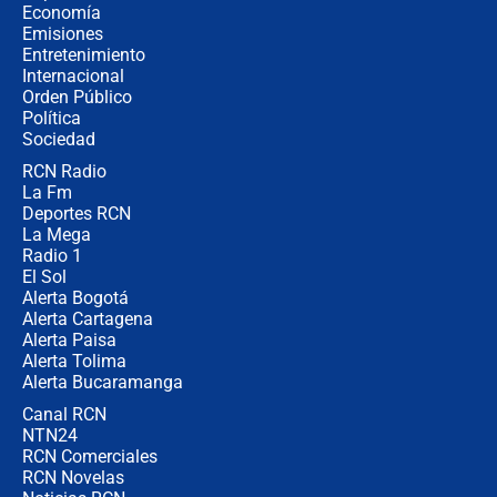
celular? Requisitos, pasos y
Economía
recomendaciones
Emisiones
Entretenimiento
Internacional
Las seis de las 6 con Juan Lozano |
Orden Público
jueves 6 de agosto de 2026
Política
Sociedad
RCN Radio
Posesión de Abelardo De La Espriella
La Fm
en Cali: ¿qué pasará con los
congresistas del Pacto Histórico que
Deportes RCN
no asistirán?
La Mega
Radio 1
El Sol
Alerta Bogotá
Alerta Cartagena
Alerta Paisa
Alerta Tolima
Alerta Bucaramanga
Canal RCN
NTN24
RCN Comerciales
RCN Novelas