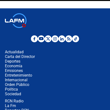
sacerdote en la posesión de Abelardo
de la Espriella: ¿Se violó el Estado
laico?
🔴 EN VIVO | Primer discurso de
Abelardo de la Espriella como
presidente de Colombia
¿La posesión de Abelardo De la
Espriella en Cali inicia la
descentralización en Colombia? Esto
Actualidad
respondió el alcalde Eder
Carta del Director
Así será la posesión de Abelardo de
Deportes
la Espriella este 7 de agosto:
Economía
cronograma oficial y detalles clave
Emisiones
Entretenimiento
Internacional
Desde dermatitis hasta infecciones:
Orden Público
los riesgos de usar cascos de motos
Política
de aplicaciones de transporte
Sociedad
RCN Radio
¿Cómo comprar dólares desde el
La Fm
celular? Requisitos, pasos y