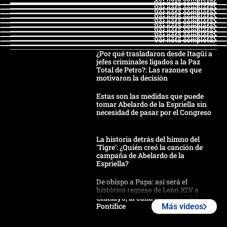
Ver nota completa
Ver nota completa
Ver nota completa
Ver nota completa
Ver nota completa
Ver nota completa
Ver nota completa
Ver nota completa
Ver nota completa
¿Por qué trasladaron desde Itagüí a
jefes criminales ligados a la Paz
Total de Petro?: Las razones que
motivaron la decisión
Estas son las medidas que puede
tomar Abelardo de la Espriella sin
necesidad de pasar por el Congreso
La historia detrás del himno del
'Tigre': ¿Quién creó la canción de
campaña de Abelardo de la
Espriella?
De obispo a Papa: así será el
histórico regreso de León XIV a
Chiclayo, la cuna espiritual del
Pontífice
Más videos
Polémica por rabino, pastor y