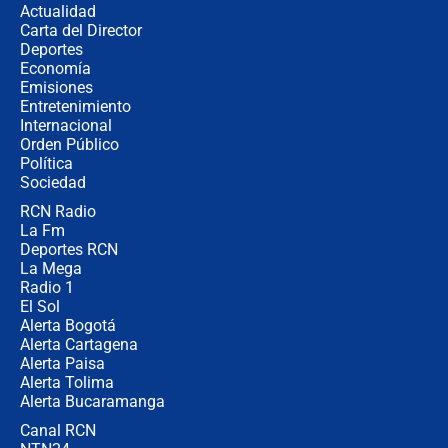
Actualidad
no asistirán?
Carta del Director
Álvaro Uribe asistirá a la posesión y
Deportes
crece el pulso por la elección del
Economía
contralor
Emisiones
Entretenimiento
Internacional
🔴 EN VIVO | Noticiero La FM con
Orden Público
Juan Lozano - 6 de agosto de 2026
Política
Sociedad
RCN Radio
¿Por qué De la Espriella gobernará
La Fm
desde Barranquilla? Experto explica
la razón
Deportes RCN
La Mega
Radio 1
El Sol
Alerta Bogotá
Alerta Cartagena
Alerta Paisa
Alerta Tolima
Alerta Bucaramanga
Canal RCN