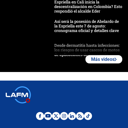
Espriella en Cali inicia la
descentralización en Colombia? Esto
respondió el alcalde Eder
Así será la posesión de Abelardo de
la Espriella este 7 de agosto:
cronograma oficial y detalles clave
Desde dermatitis hasta infecciones:
los riesgos de usar cascos de motos
de aplicaciones de transporte
Más videos
¿Cómo comprar dólares desde el
celular? Requisitos, pasos y
recomendaciones
Las seis de las 6 con Juan Lozano |
jueves 6 de agosto de 2026
Posesión de Abelardo De La Espriella
en Cali: ¿qué pasará con los
congresistas del Pacto Histórico que