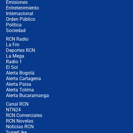
cronograma oficial y detalles clave
Emisiones
Entretenimiento
Internacional
Desde dermatitis hasta infecciones:
Orden Público
los riesgos de usar cascos de motos
Política
de aplicaciones de transporte
Sociedad
RCN Radio
¿Cómo comprar dólares desde el
La Fm
celular? Requisitos, pasos y
recomendaciones
Deportes RCN
La Mega
Radio 1
El Sol
Alerta Bogotá
Alerta Cartagena
Alerta Paisa
Alerta Tolima
Alerta Bucaramanga
Canal RCN
NTN24
RCN Comerciales
RCN Novelas
Noticias RCN
SuperLike