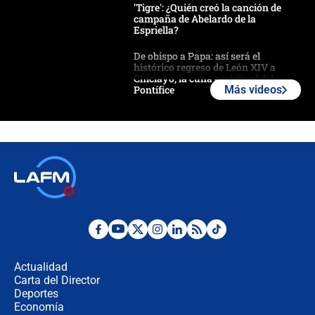
'Tigre': ¿Quién creó la canción de
campaña de Abelardo de la
Espriella?
De obispo a Papa: así será el
histórico regreso de León XIV a
Chiclayo, la cuna espiritual del
Pontífice
Más videos
Polémica por rabino, pastor y
sacerdote en la posesión de Abelardo
de la Espriella: ¿Se violó el Estado
laico?
🔴 EN VIVO | Primer discurso de
Abelardo de la Espriella como
presidente de Colombia
¿La posesión de Abelardo De la
Espriella en Cali inicia la
descentralización en Colombia? Esto
Actualidad
respondió el alcalde Eder
Carta del Director
Así será la posesión de Abelardo de
Deportes
la Espriella este 7 de agosto:
Economía