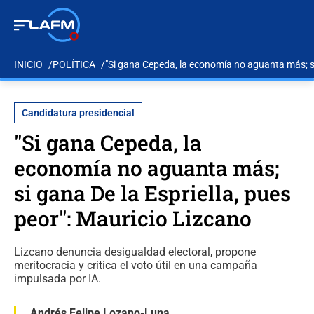
INICIO
POLÍTICA
"Si gana Cepeda, la economía no aguanta más; si 
Candidatura presidencial
"Si gana Cepeda, la
economía no aguanta más;
si gana De la Espriella, pues
peor": Mauricio Lizcano
Lizcano denuncia desigualdad electoral, propone
meritocracia y critica el voto útil en una campaña
impulsada por IA.
Andrés Felipe Lozano-Luna