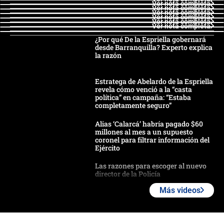
Ver nota completa
Ver nota completa
Ver nota completa
Ver nota completa
Ver nota completa
Ver nota completa
¿Por qué De la Espriella gobernará
desde Barranquilla? Experto explica
la razón
Estratega de Abelardo de la Espriella
revela cómo venció a la “casta
política” en campaña: “Estaba
completamente seguro”
Alias ‘Calarcá’ habría pagado $60
millones al mes a un supuesto
coronel para filtrar información del
Ejército
Las razones para escoger al nuevo
director de la Policía
Más videos
"Prohibir es la salida fácil": ¿Qué
futuro les espera a las cabalgatas en
Colombia?