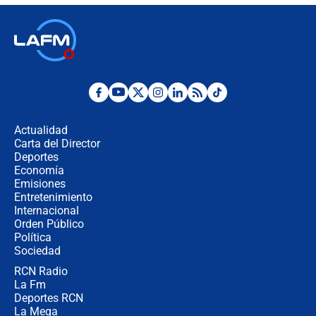
Ministro de Defensa no descarta el
uso de la UNDMO ante posibles
disturbios durante la posesión
"No hubo fraude ni posibilidad de
fraude": Auditoría respondió a
señalamientos de Petro sobre
Actualidad
elección de Abelardo de La Espriella
Carta del Director
Tras su posesión, presidente De la
Deportes
Espriella empieza gira por regiones
Economía
donde perdió
Emisiones
Entretenimiento
Internacional
Las seis de las 6 con Juan Lozano |
Orden Público
miércoles 5 de agosto de 2026
Política
Sociedad
RCN Radio
🔴 EN VIVO | Noticiero La FM con
La Fm
Juan Lozano - 5 de agosto de 2026
Deportes RCN
La Mega