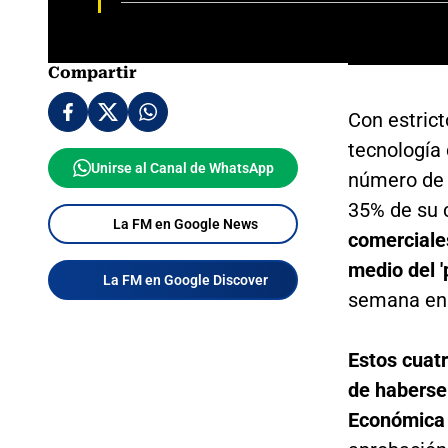
Compartir
Con estric
tecnología 
Unirse al Canal de WhatsApp
número de 
35% de su 
La FM en Google News
comerciale
medio del '
La FM en Google Discover
semana en
Estos cuatr
de haberse
Económica 