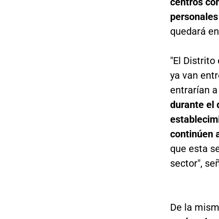
centros com
personales 
quedará en
"El Distrit
ya van entr
entrarían a
durante el 
establecimi
continúen 
que esta s
sector", se
De la mism