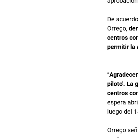
aprobación 
De acuerdo
Orrego,
den
centros co
permitir la
“
Agradecemo
piloto'. La
centros co
espera abri
luego del 15
Orrego señ