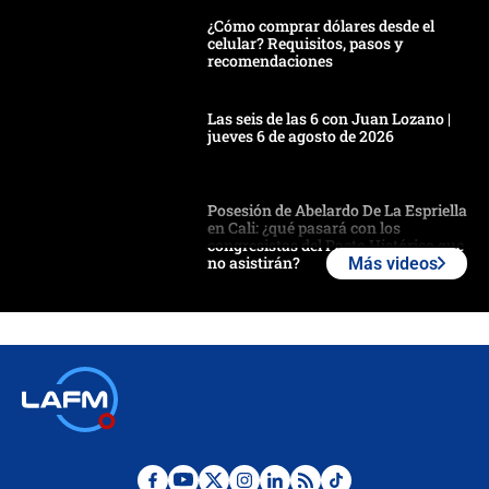
¿Cómo comprar dólares desde el
celular? Requisitos, pasos y
recomendaciones
Las seis de las 6 con Juan Lozano |
jueves 6 de agosto de 2026
Posesión de Abelardo De La Espriella
en Cali: ¿qué pasará con los
congresistas del Pacto Histórico que
no asistirán?
Más videos
Álvaro Uribe asistirá a la posesión y
crece el pulso por la elección del
contralor
🔴 EN VIVO | Noticiero La FM con
Juan Lozano - 6 de agosto de 2026
¿Por qué De la Espriella gobernará