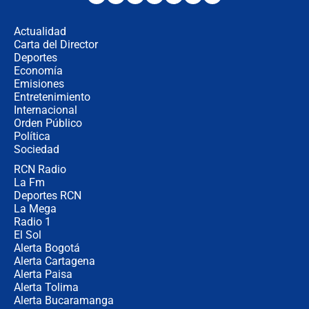
desde Barranquilla? Experto explica
la razón
Actualidad
Carta del Director
Estratega de Abelardo de la Espriella
Deportes
revela cómo venció a la “casta
Economía
política” en campaña: “Estaba
Emisiones
completamente seguro”
Entretenimiento
Internacional
Alias ‘Calarcá’ habría pagado $60
Orden Público
millones al mes a un supuesto
Política
coronel para filtrar información del
Ejército
Sociedad
RCN Radio
Las razones para escoger al nuevo
La Fm
director de la Policía
Deportes RCN
La Mega
Radio 1
El Sol
Alerta Bogotá
Alerta Cartagena
Alerta Paisa
Alerta Tolima
Alerta Bucaramanga