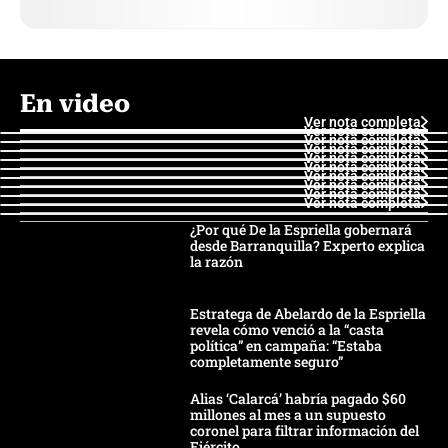
En video
Ver nota completa
Ver nota completa
Ver nota completa
Ver nota completa
Ver nota completa
Ver nota completa
Ver nota completa
Ver nota completa
Ver nota completa
Ver nota completa
¿Por qué De la Espriella gobernará
desde Barranquilla? Experto explica
la razón
Estratega de Abelardo de la Espriella
revela cómo venció a la “casta
política” en campaña: “Estaba
completamente seguro”
Alias ‘Calarcá’ habría pagado $60
millones al mes a un supuesto
coronel para filtrar información del
Ejército