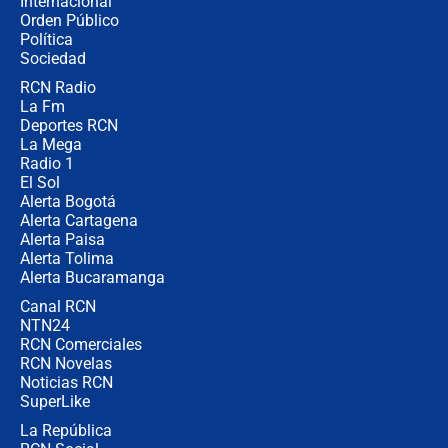
Internacional
Las seis de las 6 con Juan Lozano |
Orden Público
miércoles 5 de agosto de 2026
Política
Sociedad
RCN Radio
🔴 EN VIVO | Noticiero La FM con
La Fm
Juan Lozano - 5 de agosto de 2026
Deportes RCN
La Mega
Radio 1
El Sol
Alerta Bogotá
Alerta Cartagena
Alerta Paisa
Alerta Tolima
Alerta Bucaramanga
Canal RCN
NTN24
RCN Comerciales
RCN Novelas
Noticias RCN
SuperLike
La República