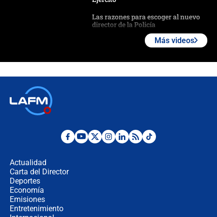
Las razones para escoger al nuevo
director de la Policía
Más videos
"Prohibir es la salida fácil": ¿Qué
futuro les espera a las cabalgatas en
Colombia?
Ministro de Defensa no descarta el
uso de la UNDMO ante posibles
disturbios durante la posesión
"No hubo fraude ni posibilidad de
fraude": Auditoría respondió a
señalamientos de Petro sobre
Actualidad
elección de Abelardo de La Espriella
Carta del Director
Tras su posesión, presidente De la
Deportes
Espriella empieza gira por regiones
Economía
donde perdió
Emisiones
Entretenimiento